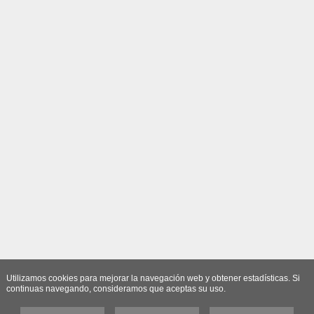
Utilizamos cookies para mejorar la navegación web y obtener estadísticas. Si
continuas navegando, consideramos que aceptas su uso.